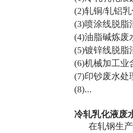
(2)轧铜/轧
(3)喷涂线脱
(4)油脂碱炼
(5)镀锌线脱
(6)机械加工
(7)印钞废水处
(8)...
冷轧乳化液废
在轧钢生产过